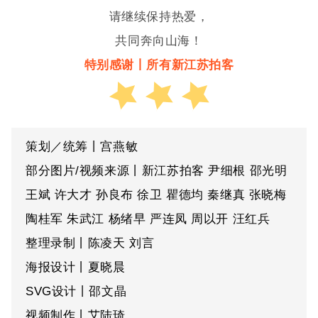
请继续保持热爱，
共同奔向山海！
特别感谢丨所有新江苏拍客
策划／统筹丨宫燕敏
部分图片/视频来源丨新江苏拍客 尹细根 邵光明
王斌 许大才 孙良布 徐卫 瞿德均 秦继真 张晓梅
陶桂军 朱武江 杨绪早 严连凤 周以开 汪红兵
整理录制丨陈凌天 刘言
海报设计丨夏晓晨
SVG设计丨邵文晶
视频制作丨艾陆琦